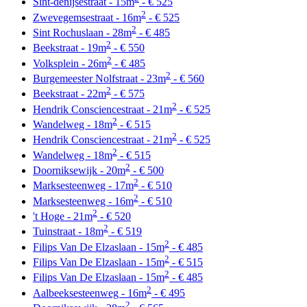
Sint-denijsestraat - 15m
- € 525
2
Zwevegemsestraat - 16m
- € 525
2
Sint Rochuslaan - 28m
- € 485
2
Beekstraat - 19m
- € 550
2
Volksplein - 26m
- € 485
2
Burgemeester Nolfstraat - 23m
- € 560
2
Beekstraat - 22m
- € 575
2
Hendrik Consciencestraat - 21m
- € 525
2
Wandelweg - 18m
- € 515
2
Hendrik Consciencestraat - 21m
- € 525
2
Wandelweg - 18m
- € 515
2
Doorniksewijk - 20m
- € 500
2
Marksesteenweg - 17m
- € 510
2
Marksesteenweg - 16m
- € 510
2
't Hoge - 21m
- € 520
2
Tuinstraat - 18m
- € 519
2
Filips Van De Elzaslaan - 15m
- € 485
2
Filips Van De Elzaslaan - 15m
- € 515
2
Filips Van De Elzaslaan - 15m
- € 485
2
Aalbeeksesteenweg - 16m
- € 495
2