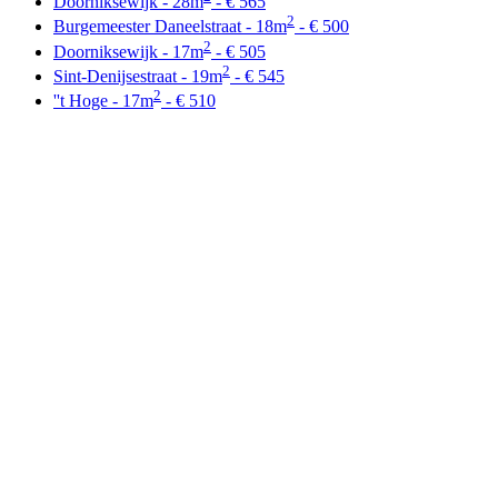
Doorniksewijk - 28m
- € 565
2
Burgemeester Daneelstraat - 18m
- € 500
2
Doorniksewijk - 17m
- € 505
2
Sint-Denijsestraat - 19m
- € 545
2
''t Hoge - 17m
- € 510