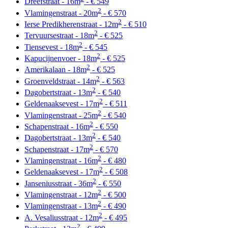
Dreefstraat - 16m
- € 549
2
Vlamingenstraat - 20m
- € 570
2
Ierse Predikherenstraat - 12m
- € 510
2
Tervuursestraat - 18m
- € 525
2
Tiensevest - 18m
- € 545
2
Kapucijnenvoer - 18m
- € 525
2
Amerikalaan - 18m
- € 525
2
Groenveldstraat - 14m
- € 563
2
Dagobertstraat - 13m
- € 540
2
Geldenaaksevest - 17m
- € 511
2
Vlamingenstraat - 25m
- € 540
2
Schapenstraat - 16m
- € 550
2
Dagobertstraat - 13m
- € 540
2
Schapenstraat - 17m
- € 570
2
Vlamingenstraat - 16m
- € 480
2
Geldenaaksevest - 17m
- € 508
2
Janseniusstraat - 36m
- € 550
2
Vlamingenstraat - 12m
- € 500
2
Vlamingenstraat - 13m
- € 490
2
A. Vesaliusstraat - 12m
- € 495
2