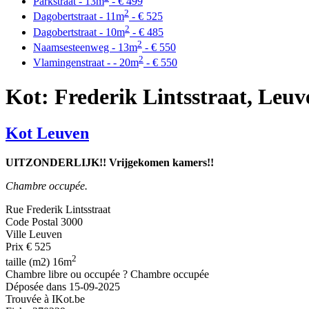
Parkstraat - 13m
- € 499
2
Dagobertstraat - 11m
- € 525
2
Dagobertstraat - 10m
- € 485
2
Naamsesteenweg - 13m
- € 550
2
Vlamingenstraat - - 20m
- € 550
Kot: Frederik Lintsstraat, Leuv
Kot Leuven
UITZONDERLIJK!! Vrijgekomen kamers!!
Chambre occupée.
Rue
Frederik Lintsstraat
Code Postal
3000
Ville
Leuven
Prix
€ 525
2
taille (m2)
16m
Chambre libre ou occupée ?
Chambre occupée
Déposée dans
15-09-2025
Trouvée à
IKot.be