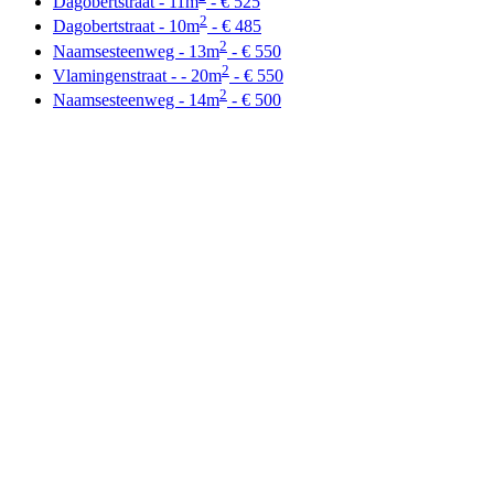
Dagobertstraat - 11m
- € 525
2
Dagobertstraat - 10m
- € 485
2
Naamsesteenweg - 13m
- € 550
2
Vlamingenstraat - - 20m
- € 550
2
Naamsesteenweg - 14m
- € 500