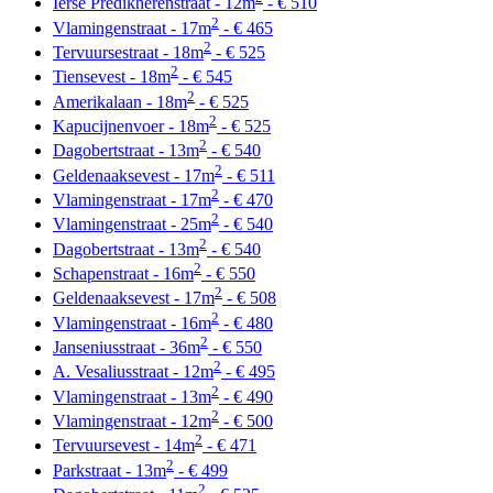
Ierse Predikherenstraat - 12m
- € 510
2
Vlamingenstraat - 17m
- € 465
2
Tervuursestraat - 18m
- € 525
2
Tiensevest - 18m
- € 545
2
Amerikalaan - 18m
- € 525
2
Kapucijnenvoer - 18m
- € 525
2
Dagobertstraat - 13m
- € 540
2
Geldenaaksevest - 17m
- € 511
2
Vlamingenstraat - 17m
- € 470
2
Vlamingenstraat - 25m
- € 540
2
Dagobertstraat - 13m
- € 540
2
Schapenstraat - 16m
- € 550
2
Geldenaaksevest - 17m
- € 508
2
Vlamingenstraat - 16m
- € 480
2
Janseniusstraat - 36m
- € 550
2
A. Vesaliusstraat - 12m
- € 495
2
Vlamingenstraat - 13m
- € 490
2
Vlamingenstraat - 12m
- € 500
2
Tervuursevest - 14m
- € 471
2
Parkstraat - 13m
- € 499
2